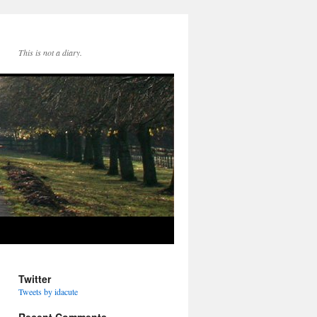
This is not a diary.
Twitter
Tweets by idacute