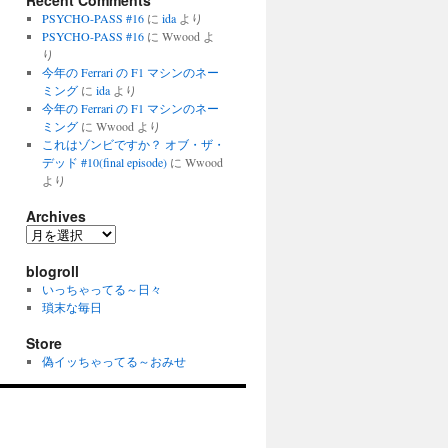
Recent Comments
PSYCHO-PASS #16
に
ida
より
PSYCHO-PASS #16
に
Wwood
よ
り
今年の Ferrari の F1 マシンのネー
ミング
に
ida
より
今年の Ferrari の F1 マシンのネー
ミング
に
Wwood
より
これはゾンビですか？ オブ・ザ・
デッド #10(final episode)
に
Wwood
より
Archives
Archives
blogroll
いっちゃってる～日々
瑣末な毎日
Store
偽イッちゃってる～おみせ