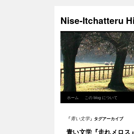
Nise-Itchatteru H
ホーム
この blog について
コ
ン
青い文学
「
」タグアーカイブ
テ
青い文学『走れメロス』
ン