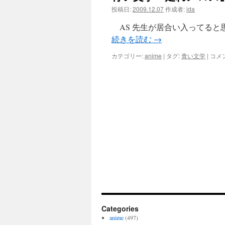
投稿日:
2009.12.07
作成者:
ida
ツ
AS 先生が居合い入ってると
へ
続きを読む
→
ス
青
カテゴリー:
anime
|
タグ:
青い文学
|
コメ
い
キ
文
学
ッ
『走
れ
メ
プ
ロ
ス』
(後)
は
Categories
anime
(497)