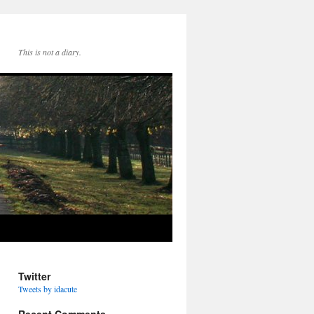
This is not a diary.
Twitter
Tweets by idacute