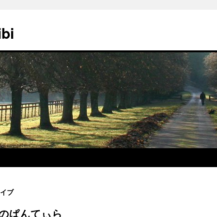
ibi
イブ
 のぱんてぃら