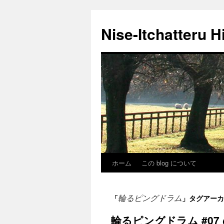
Nise-Itchatteru H
ホーム
この blog について
コ
ン
輪るピングドラム
「
」タグアーカ
テ
輪るピングドラム #07
ン