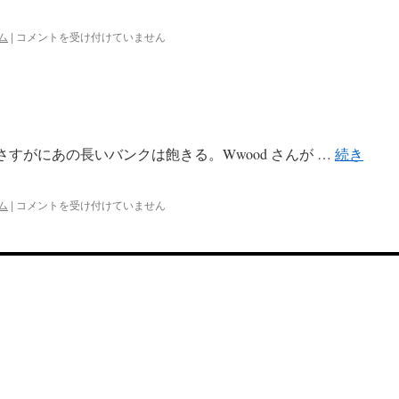
episode)
は
輪
ム
|
コメントを受け付けていません
る
ピ
ン
グ
ド
ラ
ム
すがにあの長いバンクは飽きる。Wwood さんが …
続き
#04
は
輪
ム
|
コメントを受け付けていません
る
ピ
ン
グ
ド
ラ
ム
#03
は