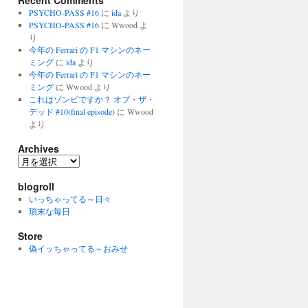
Recent Comments
PSYCHO-PASS #16
に
ida
より
PSYCHO-PASS #16
に
Wwood
よ
り
今年の Ferrari の F1 マシンのネー
ミング
に
ida
より
今年の Ferrari の F1 マシンのネー
ミング
に
Wwood
より
これはゾンビですか？ オブ・ザ・
デッド #10(final episode)
に
Wwood
より
Archives
Archives
blogroll
いっちゃってる～日々
瑣末な毎日
Store
偽イッちゃってる～おみせ