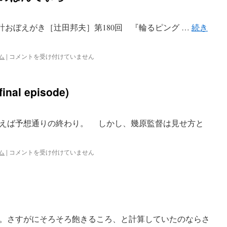
設計おぼえがき［辻田邦夫］第180回 『輪るピング …
続き
輪
ム
|
コメントを受け付けていません
る
ピ
ン
al episode)
グ
ド
ラ
ム
えば予想通りの終わり。 しかし、幾原監督は見せ方と
#07
の
ぱ
輪
ム
|
コメントを受け付けていません
ん
る
て
ピ
ぃ
ン
ら
グ
は
ド
ラ
ム
。さすがにそろそろ飽きるころ、と計算していたのならさ
#24(final