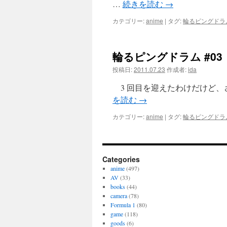
…
続きを読む
→
カテゴリー:
anime
|
タグ:
輪るピングドラ
輪るピングドラム #03
投稿日:
2011.07.23
作成者:
ida
3 回目を迎えたわけだけど、さ
を読む
→
カテゴリー:
anime
|
タグ:
輪るピングドラ
Categories
anime
(497)
AV
(33)
books
(44)
camera
(78)
Formula 1
(80)
game
(118)
goods
(6)