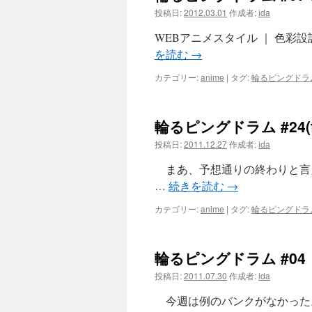
投稿日:
2012.03.01
作成者:
ida
ツ
WEBアニメスタイル ｜ 色彩
へ
を読む
→
ス
カテゴリー:
anime
|
タグ:
輪るピングドラ
キ
輪るピングドラム #24(fin
ッ
投稿日:
2011.12.27
作成者:
ida
プ
まあ、予想通りの終わりと言
…
続きを読む
→
カテゴリー:
anime
|
タグ:
輪るピングドラ
輪るピングドラム #04
投稿日:
2011.07.30
作成者:
ida
今週は例のバンクがなかった