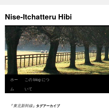
Nise-Itchatteru Hibi
コ
ホー
この blog につ
ン
ム
いて
テ
東北新幹線
「
」タグアーカイブ
ン