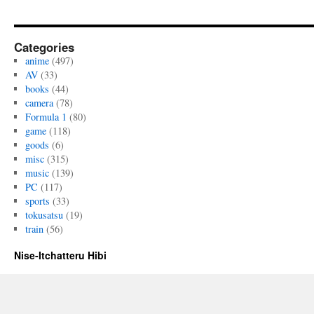
Categories
anime
(497)
AV
(33)
books
(44)
camera
(78)
Formula 1
(80)
game
(118)
goods
(6)
misc
(315)
music
(139)
PC
(117)
sports
(33)
tokusatsu
(19)
train
(56)
Nise-Itchatteru Hibi