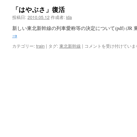
「はやぶさ」復活
ツ
投稿日:
2010.05.12
作成者:
ida
へ
新しい東北新幹線の列車愛称等の決定について(pdf) (JR
ス
→
キ
「は
カテゴリー:
train
|
タグ:
東北新幹線
|
コメントを受け付けていま
や
ッ
ぶ
さ」
プ
復
活
は