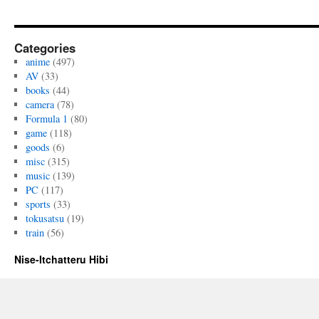
Categories
anime
(497)
AV
(33)
books
(44)
camera
(78)
Formula 1
(80)
game
(118)
goods
(6)
misc
(315)
music
(139)
PC
(117)
sports
(33)
tokusatsu
(19)
train
(56)
Nise-Itchatteru Hibi