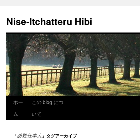
Nise-Itchatteru Hibi
コ
ホー
この blog につ
ン
ム
いて
テ
必殺仕事人
「
」タグアーカイブ
ン