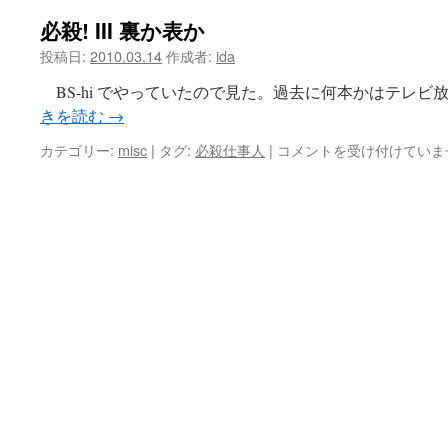
必殺! III 裏か表か
ツ
投稿日:
2010.03.14
作成者:
ida
へ
BS-hi でやっていたので見た。過去に何本かはテレビ
ス
きを読む
→
キ
必
カテゴリー:
misc
|
タグ:
必殺仕事人
|
コメントを受け付けていま
殺!
ッ
III
裏
プ
か
表
か
は