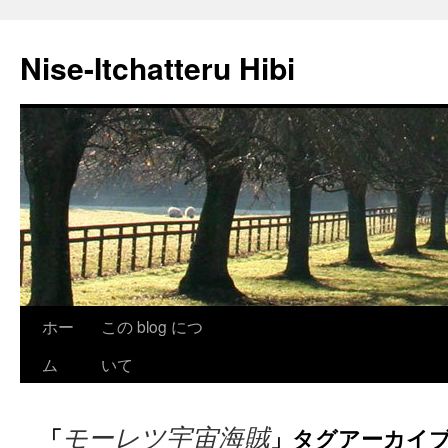
Nise-Itchatteru Hibi
コ
ホー
この blog につ
ン
ム
いて
テ
モーレツ宇宙海賊
「
」タグアーカイ
ン