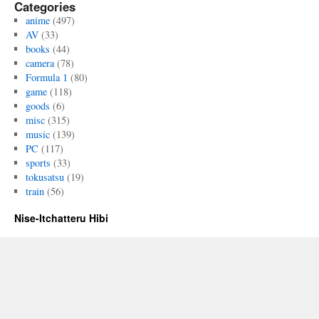
宇
Categories
宙
anime
(497)
海
AV
(33)
賊
books
(44)
#01
camera
(78)
は
Formula 1
(80)
game
(118)
goods
(6)
misc
(315)
music
(139)
PC
(117)
sports
(33)
tokusatsu
(19)
train
(56)
Nise-Itchatteru Hibi