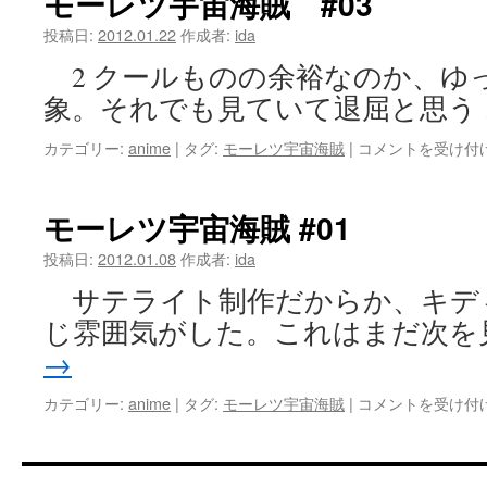
モーレツ宇宙海賊 #03
宇
宙
投稿日:
2012.01.22
作成者:
ida
海
2 クールものの余裕なのか、ゆ
賊
#08
象。それでも見ていて退屈と思う
は
モ
カテゴリー:
anime
|
タグ:
モーレツ宇宙海賊
|
コメントを受け付
ー
レ
ツ
モーレツ宇宙海賊 #01
宇
宙
投稿日:
2012.01.08
作成者:
ida
海
サテライト制作だからか、キデ
賊
#03
じ雰囲気がした。これはまだ次を
は
→
モ
カテゴリー:
anime
|
タグ:
モーレツ宇宙海賊
|
コメントを受け付
ー
レ
ツ