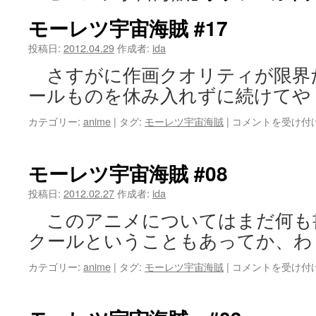
ツ
モーレツ宇宙海賊 #17
へ
投稿日:
2012.04.29
作成者:
ida
さすがに作画クオリティが限界だ
ス
ールものを休み入れずに続けてや
キ
モ
カテゴリー:
anime
|
タグ:
モーレツ宇宙海賊
|
コメントを受け付
ッ
ー
レ
プ
ツ
モーレツ宇宙海賊 #08
宇
宙
投稿日:
2012.02.27
作成者:
ida
海
このアニメについてはまだ何も
賊
#17
クールということもあってか、わ
は
モ
カテゴリー:
anime
|
タグ:
モーレツ宇宙海賊
|
コメントを受け付
ー
レ
ツ