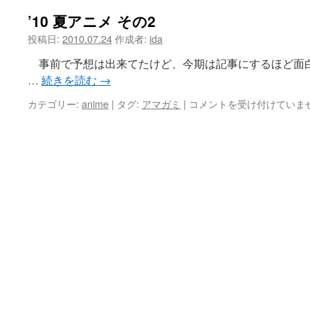
’10 夏アニメ その2
ツ
投稿日:
2010.07.24
作成者:
ida
へ
事前で予想は出来てたけど、今期は記事にするほど面白
ス
…
続きを読む
→
キ
’10
カテゴリー:
anime
|
タグ:
アマガミ
|
コメントを受け付けていま
夏
ッ
ア
ニ
プ
メ
そ
の
2
は