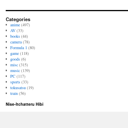
Categories
anime
(497)
AV
(33)
books
(44)
camera
(78)
Formula 1
(80)
game
(118)
goods
(6)
misc
(315)
music
(139)
PC
(117)
sports
(33)
tokusatsu
(19)
train
(56)
Nise-Itchatteru Hibi