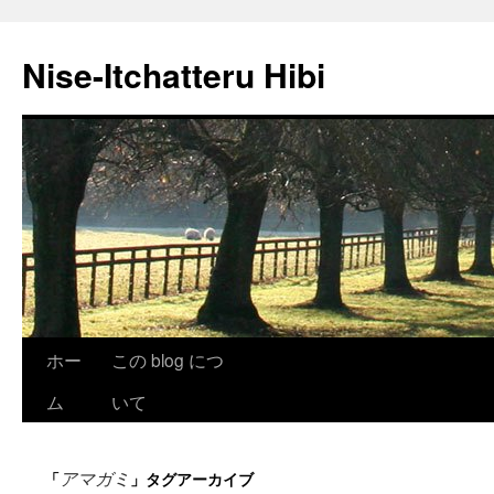
Nise-Itchatteru Hibi
コ
ホー
この blog につ
ン
ム
いて
テ
アマガミ
「
」タグアーカイブ
ン