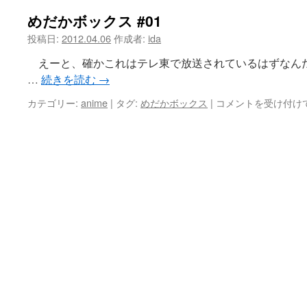
めだかボックス #01
ツ
投稿日:
2012.04.06
作成者:
ida
へ
えーと、確かこれはテレ東で放送されているはずなん
ス
…
続きを読む
→
キ
め
カテゴリー:
anime
|
タグ:
めだかボックス
|
コメントを受け付け
だ
ッ
か
ボ
プ
ッ
ク
ス
#01
は