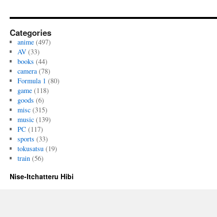
Categories
anime
(497)
AV
(33)
books
(44)
camera
(78)
Formula 1
(80)
game
(118)
goods
(6)
misc
(315)
music
(139)
PC
(117)
sports
(33)
tokusatsu
(19)
train
(56)
Nise-Itchatteru Hibi