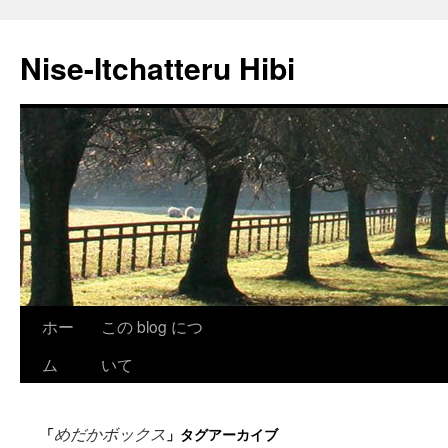
Nise-Itchatteru Hibi
コ
ホー
この blog につ
ン
ム
いて
テ
めだかボックス
「
」タグアーカイブ
ン